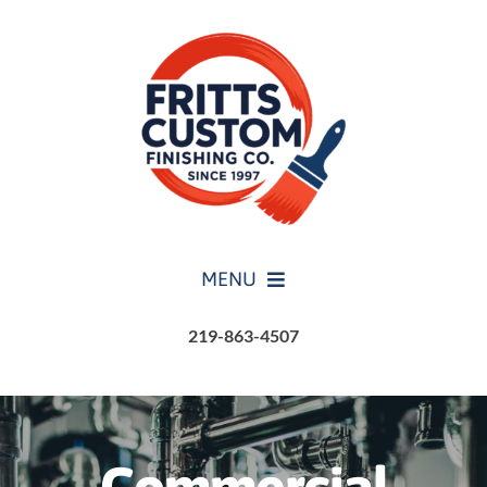
Skip
to
content
MENU
219-863-4507
HOME
SERVICES
Commercial
ABOUT